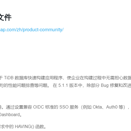
文件
gcap.com/zh/product-community/