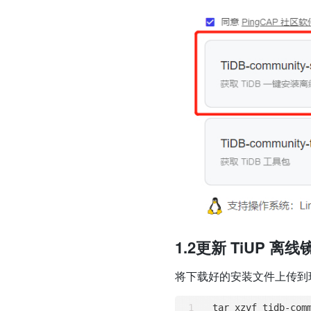
1.2更新 TiUP 离线
将下载好的安装文件上传到
tar xzvf tidb
-
com