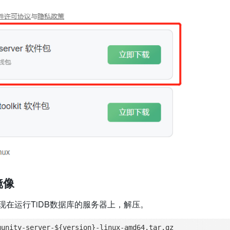
镜像
现在运行TiDB数据库的服务器上，解压。
munity
-
server
-
${version}
-
linux
-