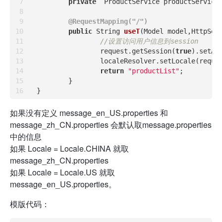
private
  ProductService productService
@RequestMapping("/")
public
 String 
useT
(Model model,HttpSer
//设置访问用户信息到session
		request.getSession(
true
).setAt
		localeResolver.setLocale(request,response,Locale.CHINA);

return
"productList"
;

	}

如果没有定义 message_en_US.properties 和
message_zh_CN.properties 会默认取message.properties
中的信息
如果 Locale = Locale.CHINA 就取
message_zh_CN.properties
如果 Locale = Locale.US 就取
message_en_US.properties。
模版代码：