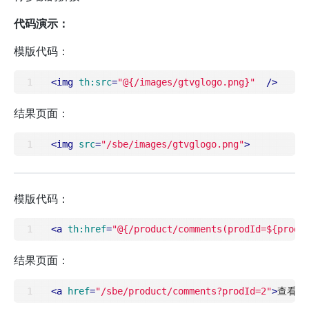
代码演示：
模版代码：
<
img
th:src
=
"@{/images/gtvglogo.png}"
  />
结果页面：
<
img
src
=
"/sbe/images/gtvglogo.png"
>
模版代码：
<
a
th:href
=
"@{/product/comments(prodId=${prod.
结果页面：
<
a
href
=
"/sbe/product/comments?prodId=2"
>
查看
</