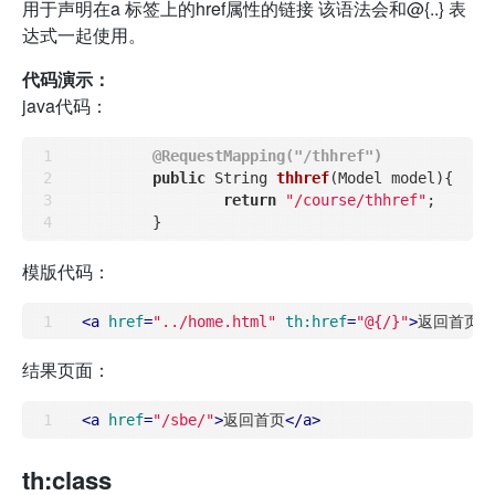
用于声明在a 标签上的href属性的链接 该语法会和@{..} 表
达式一起使用。
代码演示：
java代码：
@RequestMapping("/thhref")
public
 String 
thhref
(Model model)
{

return
"/course/thhref"
;

模版代码：
<
a
href
=
"../home.html"
th:href
=
"@{/}"
>
返回首页
<
结果页面：
<
a
href
=
"/sbe/"
>
返回首页
</
a
>
th:class