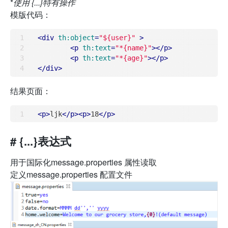
*
使用
{...}特有操作
模版代码：
<
div
th:object
=
"${user}"
 >
<
p
th:text
=
"*{name}"
>
</
p
>
<
p
th:text
=
"*{age}"
>
</
p
>
</
div
>
结果页面：
<
p
>
ljk
</
p
>
<
p
>
18
</
p
>
# {...}表达式
用于国际化message.properties 属性读取
定义message.properties 配置文件