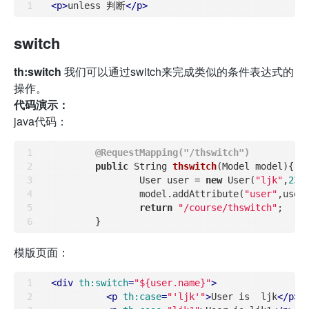
<
p
>
unless 判断
</
p
>
switch
th:switch
我们可以通过switch来完成类似的条件表达式的
操作。
代码演示：
java代码：
@RequestMapping("/thswitch")
public
 String 
thswitch
(Model model)
{

		User user = 
new
 User(
"ljk"
,
23
);
		model.addAttribute(
"user"
,user)
return
"/course/thswitch"
;

模版页面：
<
div
th:switch
=
"${user.name}"
>
<
p
th:case
=
"'ljk'"
>
User is  ljk
</
p
>