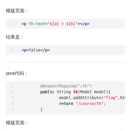
模版页面：
<
p
th:text
=
"${a} > ${b}"
>
</
p
>
结果是：
<
p
>
false
</
p
>
java代码：
@RequestMapping("/th")
public
 String 
th
(Model model)
{

		model.addAttribute(
"flag"
,
true
)
return
"/course/th"
;

模版页面：