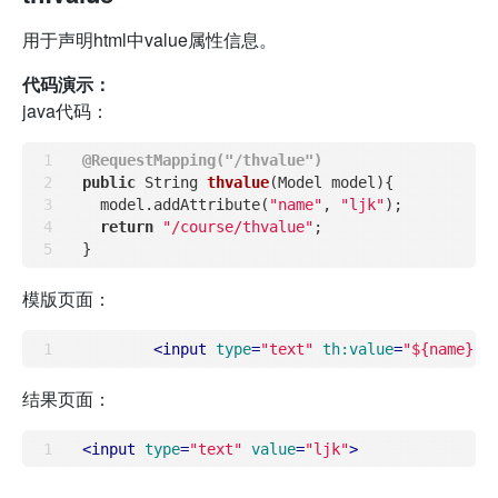
用于声明html中value属性信息。
代码演示：
java代码：
@RequestMapping("/thvalue")
public
 String 
thvalue
(Model model)
{

  model.addAttribute(
"name"
, 
"ljk"
);

return
"/course/thvalue"
;

模版页面：
<
input
type
=
"text"
th:value
=
"${name}"
 
结果页面：
<
input
type
=
"text"
value
=
"ljk"
>