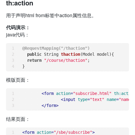
th:action
用于声明html from标签中action属性信息。
代码演示：
java代码：
@RequestMapping("/thaction")
public
 String 
thaction
(Model model)
{

return
"/course/thaction"
;

模版页面：
<
form
action
=
"subscribe.html"
th:actio
<
input
type
=
"text"
name
=
"name"
</
form
>
结果页面：
<
form
action
=
"/sbe/subscribe"
>