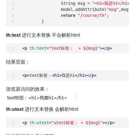
		String msg = 
"<h1>我是h1</h1>"
;

		model.addAttribute(
"msg"
,msg);

return
"/course/th"
;

th:text
进行文本替换 不会解析html
<
p
th:text
=
"text标签：  + ${msg}"
>
</
p
>
结果页面：
<
p
>
text标签：
<
h1
>
我是h1
</
h1
>
</
p
>
游览器访问的效果：
th:utext
进行文本替换 会解析html
<
p
th:utext
=
"utext标签： + ${msg}"
>
</
p
>