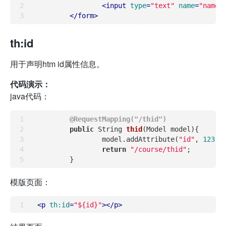
<
input
type
=
"text"
name
=
"name"
</
form
>
th:id
用于声明htm id属性信息。
代码演示：
java代码：
@RequestMapping("/thid")
public
 String 
thid
(Model model)
{

		model.addAttribute(
"id"
, 
123
);

return
"/course/thid"
;

模版页面：
<
p
th:id
=
"${id}"
>
</
p
>