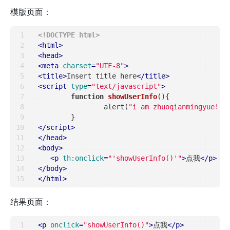
模版页面：
<!DOCTYPE 
html
>
<
html
>
<
head
>
<
meta
charset
=
"UTF-8"
>
<
title
>
Insert title here
</
title
>
<
script
type
=
"text/javascript"
>
function
showUserInfo
(
)
{

		alert(
"i am zhuoqianmingyue!"
)

</
script
>
</
head
>
<
body
>
<
p
th:onclick
=
"'showUserInfo()'"
>
点我
</
p
>
</
body
>
</
html
>
结果页面：
<
p
onclick
=
"showUserInfo()"
>
点我
</
p
>