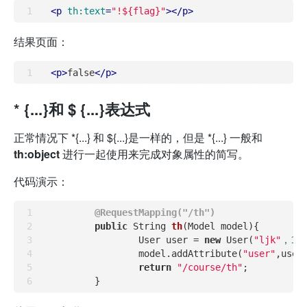
<
p
th:text
=
"!${flag}"
>
</
p
>
结果页面：
<
p
>
false
</
p
>
* {...}和 $ {...}表达式
正常情况下 *{...} 和 ${...}是一样的，但是 *{...} 一般和
th:object
进行一起使用来完成对象属性的简写。
代码演示：
@RequestMapping("/th")
public
 String 
th
(Model model)
{

		User user = 
new
 User(
"ljk"
，
18
)
		model.addAttribute(
"user"
,user)
return
"/course/th"
;
