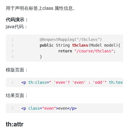
用于声明在标签上class 属性信息。
代码演示：
java代码：
@RequestMapping("/thclass")
public
 String 
thclass
(Model model)
{

return
"/course/thclass"
;

模版页面：
<
p
th:class
=
" 'even'? 'even' : 'odd'"
th:text
=
结果页面：
<
p
class
=
"even"
>
even
</
p
>
th:attr