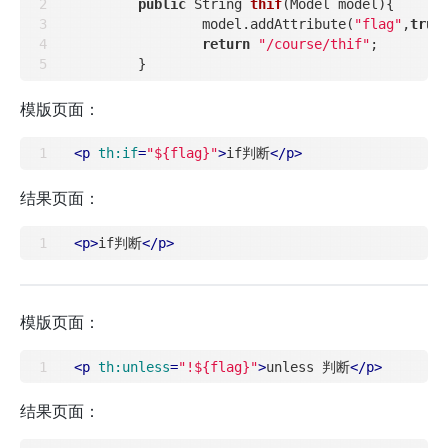
public
 String 
thif
(Model model)
{

		model.addAttribute(
"flag"
,
true
)
return
"/course/thif"
;

模版页面：
<
p
th:if
=
"${flag}"
>
if判断
</
p
>
结果页面：
<
p
>
if判断
</
p
>
模版页面：
<
p
th:unless
=
"!${flag}"
>
unless 判断
</
p
>
结果页面：