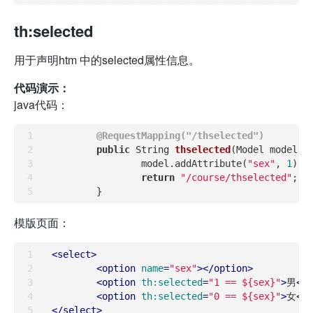
th:selected
用于声明htm 中的selected属性信息。
代码演示：
java代码：
@RequestMapping("/thselected")
public
 String 
thselected
(Model model)
{

		model.addAttribute(
"sex"
, 
1
);

return
"/course/thselected"
;

模版页面：
<
select
>
<
option
name
=
"sex"
>
</
option
>
<
option
th:selected
=
"1 == ${sex}"
>
男
</
<
option
th:selected
=
"0 == ${sex}"
>
女
</
</
select
>