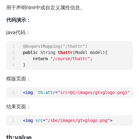
用于声明html中或自定义属性信息。
代码演示：
java代码：
@RequestMapping("/thattr")
public
 String 
thattr
(Model model)
{

return
"/course/thattr"
;

模版页面：
<
img
th:attr
=
"src=@{/images/gtvglogo.png}"
 />
结果页面：
<
img
src
=
"/sbe/images/gtvglogo.png"
>
th:value