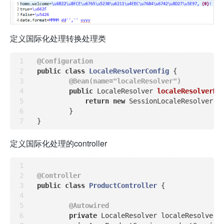
定义国际化处理转换处理类
@Configuration
public
class
LocaleResolverConfig
{

@Bean(name="localeResolver")
public
 LocaleResolver 
localeResolverBe
return
new
 SessionLocaleResolver();
	}

定义国际化处理的controller
@Controller
public
class
ProductController
{

@Autowired
private
 LocaleResolver localeResolver;
