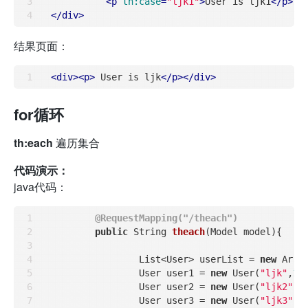
<
p
th:case
=
"ljk1"
>
User is ljk1
</
p
>
</
div
>
结果页面：
<
div
>
<
p
>
 User is ljk
</
p
>
</
div
>
for循环
th:each
遍历集合
代码演示：
java代码：
@RequestMapping("/theach")
public
 String 
theach
(Model model)
{

		List<User> userList = 
new
 Array
		User user1 = 
new
 User(
"ljk"
,
18
)
		User user2 = 
new
 User(
"ljk2"
,
1
		User user3 = 
new
 User(
"ljk3"
,
2