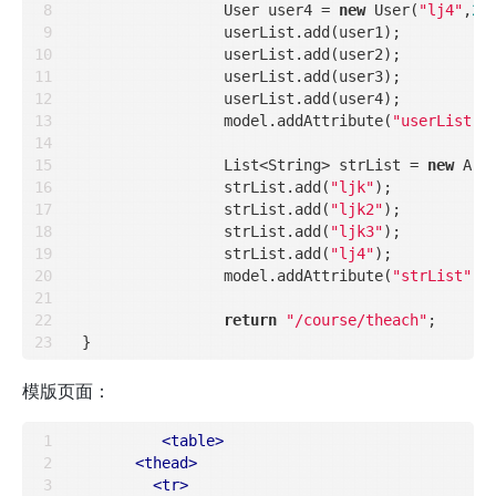
		User user4 = 
new
 User(
"lj4"
,
21
)
		userList.add(user1);

		userList.add(user2);

		userList.add(user3);

		userList.add(user4);

		model.addAttribute(
"userList"
,
		List<String> strList = 
new
 Arr
		strList.add(
"ljk"
);

		strList.add(
"ljk2"
);

		strList.add(
"ljk3"
);

		strList.add(
"lj4"
);

		model.addAttribute(
"strList"
,s
return
"/course/theach"
;

模版页面：
<
table
>
<
thead
>
<
tr
>