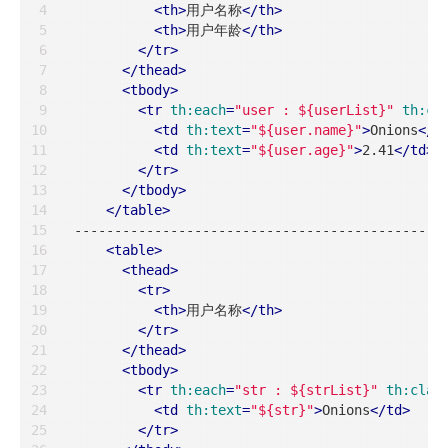
<
th
>
用户名称
</
th
>
<
th
>
用户年龄
</
th
>
</
tr
>
</
thead
>
<
tbody
>
<
tr
th:each
=
"user : ${userList}"
th:cl
<
td
th:text
=
"${user.name}"
>
Onions
</
t
<
td
th:text
=
"${user.age}"
>
2.41
</
td
>
</
tr
>
</
tbody
>
</
table
>
-----------------------------------------------
<
table
>
<
thead
>
<
tr
>
<
th
>
用户名称
</
th
>
</
tr
>
</
thead
>
<
tbody
>
<
tr
th:each
=
"str : ${strList}"
th:clas
<
td
th:text
=
"${str}"
>
Onions
</
td
>
</
tr
>